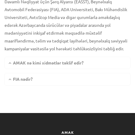
Davamlı Nəqliyyat üçün Şərq Alyansı (EASST), Beynəlxalq
Avtomobil Federasiyası (FIA), ADA Universiteti, Bakı Mühəndislik
Universiteti, AvtoStop Media və digər qurumlarla əməkdaşlıq
edərək Azərbaycanda sürücülər və piyadalar arasında yol
mədəniyyətini inkişaf etdirmək məqsədilə müxtəlif
maarifləndirmə, təlim və tədqiqat layihələri, beynəlxalq səviyyəli
kampaniyalar vasitəsilə yol hərəkəti təhlükəsizliyini təbliğ edir.
AMAK nə kimi xidmətlər təklif edir?
FIA nədir?
AMAK