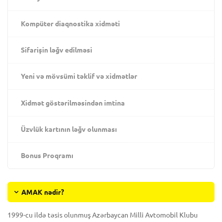
Kompüter diaqnostika xidməti
Sifarişin ləğv edilməsi
Yeni və mövsümi təklif və xidmətlər
Xidmət göstərilməsindən imtina
Üzvlük kartının ləğv olunması
Bonus Proqramı
AMAK nədir?
1999-cu ildə təsis olunmuş Azərbaycan Milli Avtomobil Klubu