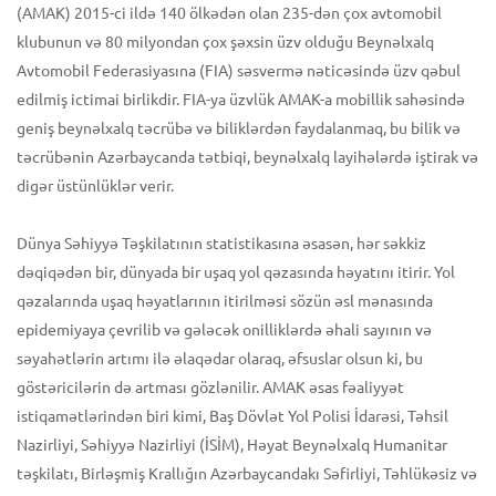
(AMAK) 2015-ci ildə 140 ölkədən olan 235-dən çox avtomobil
klubunun və 80 milyondan çox şəxsin üzv olduğu Beynəlxalq
Avtomobil Federasiyasına (FIA) səsvermə nəticəsində üzv qəbul
edilmiş ictimai birlikdir. FIA-ya üzvlük AMAK-a mobillik sahəsində
geniş beynəlxalq təcrübə və biliklərdən faydalanmaq, bu bilik və
təcrübənin Azərbaycanda tətbiqi, beynəlxalq layihələrdə iştirak və
digər üstünlüklər verir.
Dünya Səhiyyə Təşkilatının statistikasına əsasən, hər səkkiz
dəqiqədən bir, dünyada bir uşaq yol qəzasında həyatını itirir. Yol
qəzalarında uşaq həyatlarının itirilməsi sözün əsl mənasında
epidemiyaya çevrilib və gələcək onilliklərdə əhali sayının və
səyahətlərin artımı ilə əlaqədar olaraq, əfsuslar olsun ki, bu
göstəricilərin də artması gözlənilir. AMAK əsas fəaliyyət
istiqamətlərindən biri kimi, Baş Dövlət Yol Polisi İdarəsi, Təhsil
Nazirliyi, Səhiyyə Nazirliyi (İSİM), Həyat Beynəlxalq Humanitar
təşkilatı, Birləşmiş Krallığın Azərbaycandakı Səfirliyi, Təhlükəsiz və