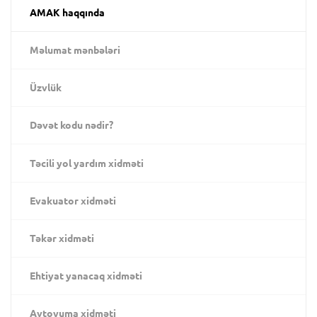
AMAK haqqında
Məlumat mənbələri
Üzvlük
Dəvət kodu nədir?
Təcili yol yardım xidməti
Evakuator xidməti
Təkər xidməti
Ehtiyat yanacaq xidməti
Avtoyuma xidməti