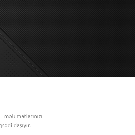
 məlumatlarınızı
sədi daşıyır.