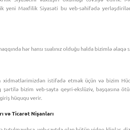
klik yeni Məxfilik Siyasəti bu veb-səhifədə yerləşdiri
 haqqında hər hansı sualınız olduğu halda bizimlə əlaqə s
 xidmətlərimizdən istifadə etmək üçün və bizim Hü
şərtilə bizim veb-sayta qeyri-ekslüziv, başqasına öt
 giriş hüququ verir.
ı və Ticarət Nişanları
 tutulmayıbsa, veb-saytda olan bütün video kliplər, diza