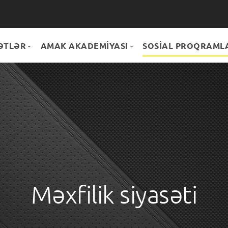
ƏTLƏR
AMAK AKADEMİYASI
SOSİAL PROQRAML
DMƏTLƏR
Hamısı
ONUS+
PARTNYORLAR
Könüllülük
MAĞAZA
Təlimlər
Məxfilik siyasəti