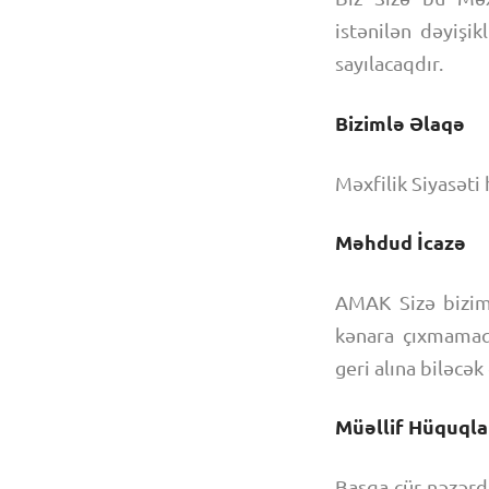
istənilən dəyişi
sayılacaqdır.
Bizimlə Əlaqə
Məxfilik Siyasəti
Məhdud İcazə
AMAK Sizə bizim
kənara çıxmamaq 
geri alına biləcək
Müəllif Hüquqlar
Başqa cür nəzərdə