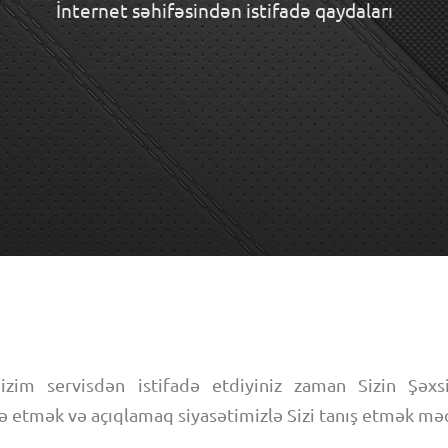
İnternet səhifəsindən istifadə qaydaları
izim servisdən istifadə etdiyiniz zaman Sizin Şəxsi
ə etmək və açıqlamaq siyasətimizlə Sizi tanış etmək məq