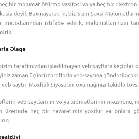
n heç bir məlumat ötürmə vasitəsi və ya heç bir elektro
kəsiz deyil. Baxmayaraq ki, biz Sizin Şəxsi Məlumatları
metodlarından istifadə edirik, məlumatlarınızın tam
irik.
arla Əlaqə
zim tərəfimizdən işlədilməyən veb-saytlara keçidlər ol
iyiniz zaman üçüncü tərəflərin veb-saytına göndəriləcəksin
 veb-saytın Məxfilik Siyasətini oxumağınızı təkidlə tövsi
flərin veb-saytlarının və ya xidmətlərinin məzmunu, mə
rı üzərində heç bir nəzarətimiz yoxdur və onlara g
rıq.
əsizliyi