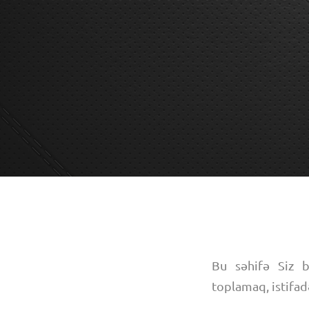
Bu səhifə Siz b
toplamaq, istifad