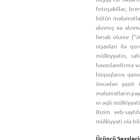
fotoşəkillər, br
bütün məlumatla
alınmış və alınm
hesab olunur (“Ə
nişanları ilə qo
mülkiyyətin, sah
həvəsləndirmə və
hüquqlarını qanu
öncədən yazılı 
məlumatların pay
ın əqli mülkiyyə
Bizim veb-saytda
mülkiyyəti ola bil
Üçüncü Şəxsləri