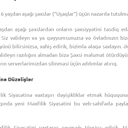
6 yaşdan aşağı şəxslər (“Uşaqlar”) üçün nəzərdə tutulm
şdan aşağı şəxslərdən onların şəxsiyyətini təsdiq e
 Siz valideyn və ya qəyyumsunuzsa və övladınızın biz
nü bilirsinizsə, xahiş edirik, bizimlə əlaqə saxlayın. 
alideyn razılığını almadan bizə Şəxsi məlumat ötürdüyü
n serverlərimizdən silinməsi üçün addımlar atırıq.
inə Düzəlişlər
ilik Siyasətinə vaxtaşırı dəyişikliklər etmək hüququna 
qqında yeni Məxfilik Siyasətini bu veb-səhifədə pay
ilik Siyasətini vaxtaşırı oxumağı tövsiyə edirik. Mə