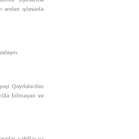
lən andan qüvvədə
axlayın.
quqi Qaydalardan
ürülə bilməyən və
ynlar, şəkillər və