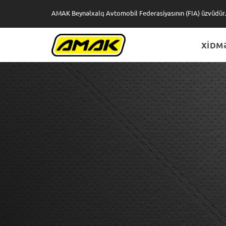
AMAK Beynəlxalq Avtomobil Federasiyasının (FIA) üzvüdür.
XİDM
Xİ
B