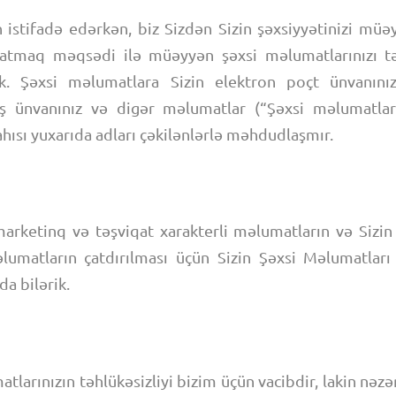
istifadə edərkən, biz Sizdən Sizin şəxsiyyətinizi mü
aratmaq məqsədi ilə müəyyən şəxsi məlumatlarınızı t
k. Şəxsi məlumatlara Sizin elektron poçt ünvanınız
ş ünvanınız və digər məlumatlar (“Şəxsi məlumatlar”
hısı yuxarıda adları çəkilənlərlə məhdudlaşmır.
 marketinq və təşviqat xarakterli məlumatların və Sizi
lumatların çatdırılması üçün Sizin Şəxsi Məlumatları
da bilərik.
tlarınızın təhlükəsizliyi bizim üçün vacibdir, lakin nəzər