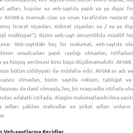
end adları, loqolar və veb-saytda yazılı və ya digər f
r AMAK-a mənsub olan və onun tərəfindən nəzarət o
amış ticarət nişanları, xidmət nişanları və / və ya dig
qli mülkiyyət”). Bizim veb-sayt ümumilikdə müəllif h
runur. Veb-saytdakı heç bir məlumat, veb-saytda ol
ibinin əvvəlcədən yazılı razılığı olmadan, istifadəs
 ya hüquq verilməsi kimi başa düşülməməlidir. AMAK 
nun bütün ciddiyyəti ilə müdafiə edir. AMAK-ın adı 
icazəsi olmadan, bizim saytda reklam, təbliğat və 
laşması də daxil olmaqla, heç bir məqsədlə istifadə ol
tindən ədalətli istifadə, düzgün məlumatlandırılma vasi
 adları çəkilən məhsullar və şirkət adları onların 
ər.
n Veb-saytlarına Keçidlər