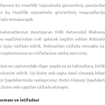
tlarınızı bu Məxfilik Siyasətində göstərilmiş şəxslərdə
ə bu Məxfilik siyasətində göstərilmiş məqsədlərd
fadə etməyəcəyik.
 məlumatlarınızı Azərbaycan Milli Avtomobil Klubun
vəzifələrindən irəli gələrək təqdim edilən Xidməti
si üçün istifadə edirik. Xidmətdən istifadə etməklə si
toplanmasına və istifadəsinə razılıq verirsiniz.
mizə və saytımızdakı digər qayda və ya təlimatlara, birl
raciət edirik. Siz bizim veb-sayta daxil olmaqla bilav
i Qaydalarımızla razılaşırsınız. Bizim Hüquqi Qaydalarl
ik bizim veb-saytdan istifadə etməyin.
nması və İstifadəsi