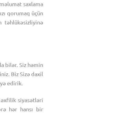
n məlumat saxlama
nızı qorumaq üçün
 təhlükəsizliyinə
a bilər. Siz həmin
iz. Biz Sizə daxil
yə edirik.
xfilik siyasətləri
örə hər hansı bir