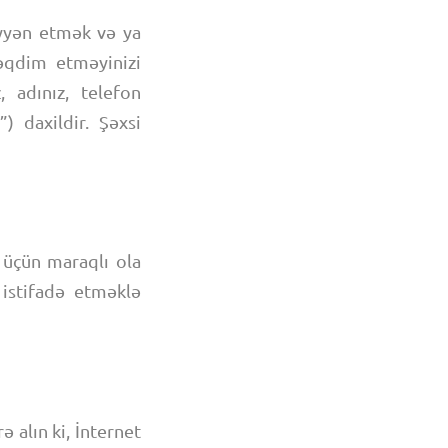
əyyən etmək və ya
əqdim etməyinizi
, adınız, telefon
) daxildir. Şəxsi
n üçün maraqlı ola
 istifadə etməklə
ə alın ki, İnternet