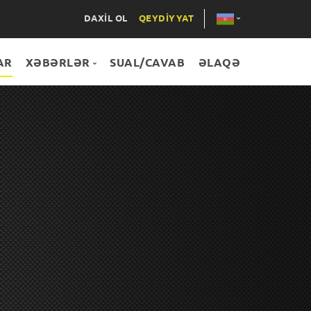
DAXİL OL
QEYDİYYAT
AR
XƏBƏRLƏR
SUAL/CAVAB
ƏLAQƏ
ENG
RUS
Hamısı
XƏBƏRLƏR
LAYİHƏLƏR
TƏDBİRLƏR
MƏQALƏLƏR