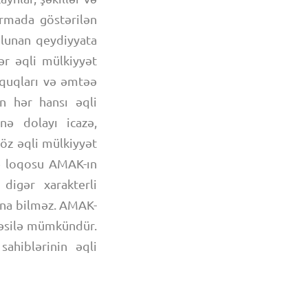
ormada göstərilən
lunan qeydiyyata
ər əqli mülkiyyət
üquqları və əmtəə
an hər hansı əqli
inə dolayı icazə,
öz əqli mülkiyyət
və loqosu AMAK-ın
digər xarakterli
una bilməz. AMAK-
təsilə mümkündür.
sahiblərinin əqli