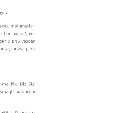
ayıb.
dəcək məlumatları
ə hər hansı Şəxsi
Əgər biz 16 yaşdan
nü aşkarlasaq, biz
malikik. Biz Sizi
laşmaqla xəbərdar
xfilik Siyasətinə