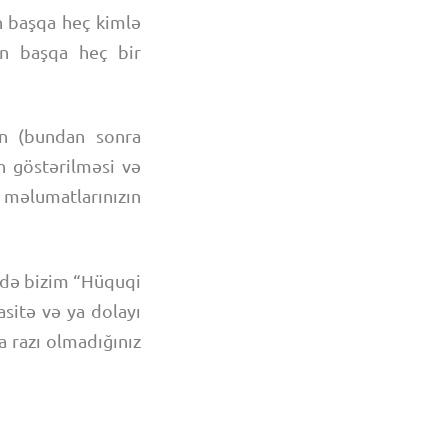
n başqa heç kimlə
ən başqa heç bir
un (bundan sonra
n göstərilməsi və
z məlumatlarınızın
ikdə bizim “Hüquqi
asitə və ya dolayı
a razı olmadığınız