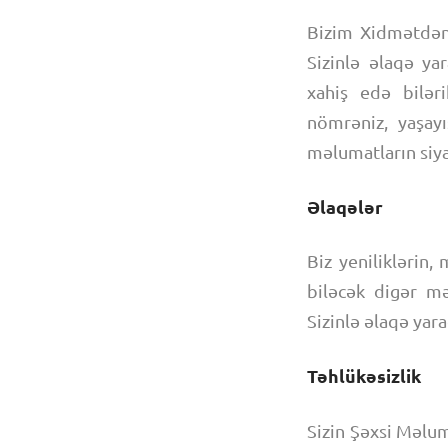
Bizim Xidmətdən 
Sizinlə əlaqə y
xahiş edə biləri
nömrəniz, yaşayı
məlumatların siya
Əlaqələr
Biz yeniliklərin,
biləcək digər mə
Sizinlə əlaqə yara
Təhlükəsizlik
Sizin Şəxsi Məluma