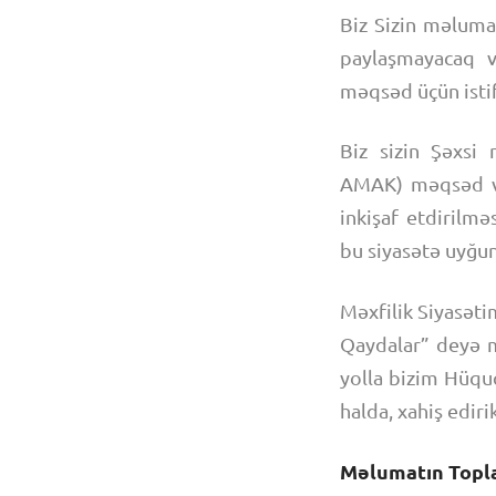
Biz Sizin məluma
paylaşmayacaq v
məqsəd üçün isti
Biz sizin Şəxsi
AMAK) məqsəd və 
inkişaf etdirilmə
bu siyasətə uyğun 
Məxfilik Siyasəti
Qaydalar” deyə mü
yolla bizim Hüquq
halda, xahiş edir
Məlumatın Topla