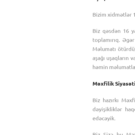
Bizim xidmətlər 1
Biz qəsdən 16 ya
toplamırıq. Əgər
Məlumatı ötürdüyü
aşağı uşaqların v
həmin məlumatları
Məxfilik Siyasət
Biz hazırkı Məxf
dəyişikliklər ha
edəcəyik.
Biz Sizə bu Məxf