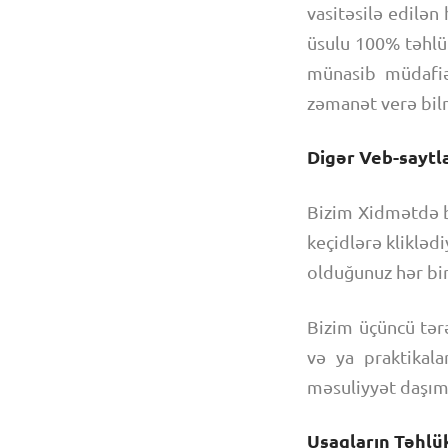
vasitəsilə edilə
üsulu 100% təhlü
münasib müdafiə 
zəmanət verə bilm
Digər Veb-saytl
Bizim Xidmətdə bi
keçidlərə klikləd
olduğunuz hər bir
Bizim üçüncü tərə
və ya praktikala
məsuliyyət daşımı
Uşaqların Təhlük