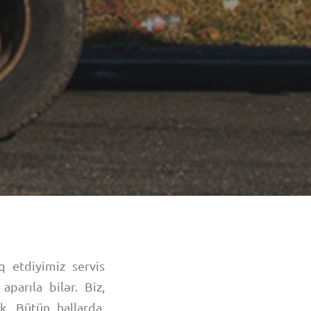
q etdiyimiz servis
parıla bilər. Biz,
k. Bütün hallarda,