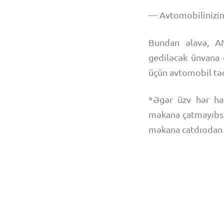
— Avtomobilinizin
Bundan əlavə, AM
gediləcək ünvana 
üçün avtomobil tə
*Əgər üzv hər ha
məkana çatmayıbsa
məkana çatdıqdan 
Bu xidmətdən isti
paketinizlə yaxında
Qeyd
: Üzvlər xid
xidmətindən faydal