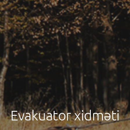
Evakuator xidməti