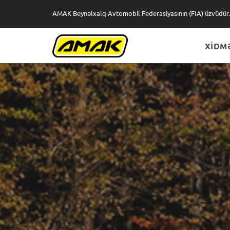
AMAK Beynəlxalq Avtomobil Federasiyasının (FIA) üzvüdür.
XİDM
Xİ
B