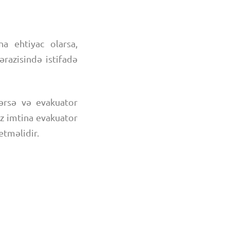
a ehtiyac olarsa,
razisində istifadə
ərsə və evakuator
z imtina evakuator
etməlidir.
hiş olunur, üzvlük
 qiymətlə evakuator