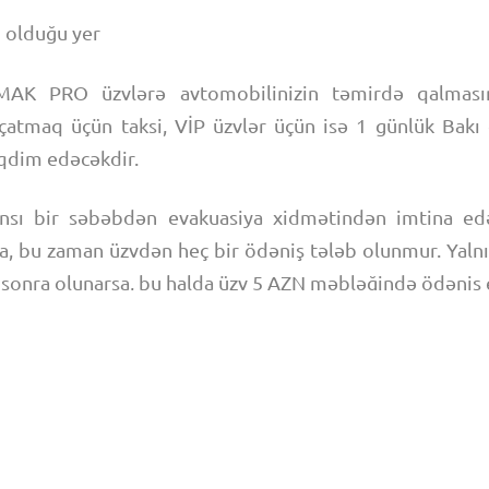
 olduğu yer
AK PRO üzvlərə avtomobilinizin təmirdə qalmasın
çatmaq üçün taksi, VİP üzvlər üçün isə 1 günlük Bakı ə
qdim edəcəkdir.
nsı bir səbəbdən evakuasiya xidmətindən imtina ed
, bu zaman üzvdən heç bir ödəniş tələb olunmur. Yalnı
sonra olunarsa, bu halda üzv 5 AZN məbləğində ödəniş 
fadə sayı üzvlük paketindən asılı olaraq dəyişir. Xa
n tanış olasınız.
mətdən istifadə limitini keçdiyi halda belə, endirimli
ana bilər.