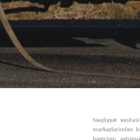
Nəqliyyat vasitəs
mərkəzlərindən bi
həmçinin, avtomob