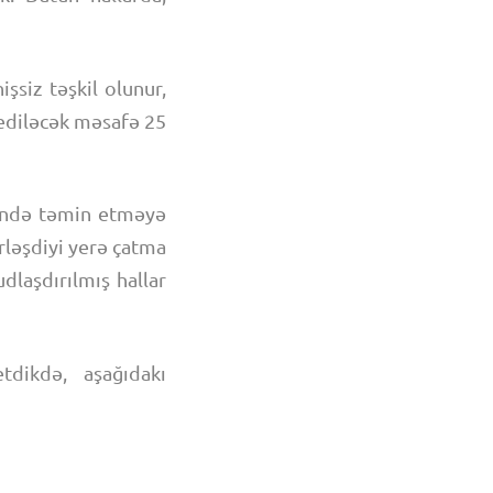
siz təşkil olunur,
Gediləcək məsafə 25
zində təmin etməyə
erləşdiyi yerə çatma
dlaşdırılmış hallar
dikdə, aşağıdakı