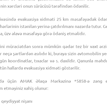
nin xərcləri onun sürücüsü tərəfindən ödənilir.
çivəsində evakuasiya xidməti 25 km məsafəyədək ödəniş
əhərlərinin istənilən yerinə çatdırılmanı nəzərdə tutur. 
sa, üzv əlavə məsafəyə görə ödəniş etməlidir.
ini müraciətdən sonra mümkün qədər tez bir vaxt ər
bir neçə şərtlərdən asılıdır ki, buraya sizin avtomobilin y
zgün koordinatlar, tıxaclar və s. daxildir. Qanunla məhdu
tün hallarda evakuasiya xidməti göstərilir.
adə üçün AMAK Əlaqə Mərkəzinə *5858-ə zəng et
m etməyiniz xahiş olunur:
 qeydiyyat nişanı