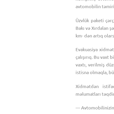
avtomobilin təmiri
Üzvlük paketi çər
Bakı və Xırdalan ş
km- dən artıq olar
Evakuasiya xidmət
çalışırıq. Bu vaxt 
vaxtı, verilmiş dü
istisna olmaqla, bü
Xidmətdən istif
məlumatları təqdi
— Avtomobilinizin