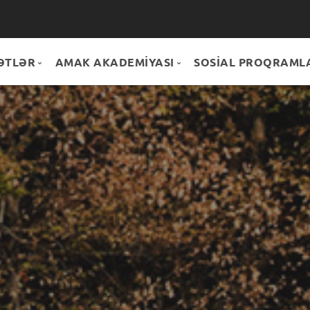
ƏTLƏR
AMAK AKADEMİYASI
SOSİAL PROQRAML
DMƏTLƏR
Hamısı
ONUS+
PARTNYORLAR
Könüllülük
MAĞAZA
Təlimlər