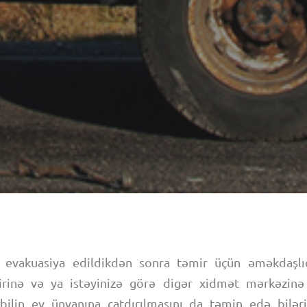
i evakuasiya edildikdən sonra təmir üçün əməkdaşlı
rinə və ya istəyinizə görə digər xidmət mərkəzinə a
ilin ev ünvanına çatdırılmasını da təmin edə biləri