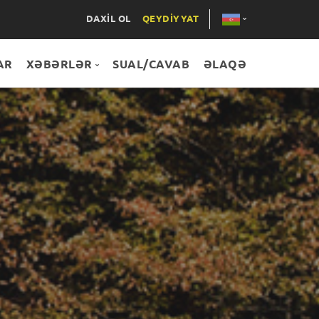
DAXİL OL
QEYDİYYAT
AR
XƏBƏRLƏR
SUAL/CAVAB
ƏLAQƏ
ENG
RUS
Hamısı
XƏBƏRLƏR
LAYİHƏLƏR
TƏDBİRLƏR
MƏQALƏLƏR