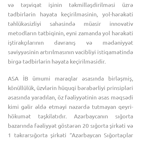
və təşviqat işinin təkmilləşdirilməsi üzrə
tədbirlərin həyata keçirilməsinin, yol-hərəkəti
təhlükəsizliyi sahəsində müasir innovativ
metodların tətbiqinin, eyni zamanda yol hərəkəti
iştirakçılarının davranış və mədəniyyət
səviyyəsinin artırılmasının vacibliyi istiqamətində
birgə tədbirlərin həyata keçirilməsidir.
ASA İB ümumi maraqlar əsasında birləşmiş,
könüllülük, üzvlərin hüquqi bərabərliyi prinsipləri
əsasında yaradılan, öz fəaliyyətinin əsas məqsədi
kimi gəlir əldə etməyi nəzərdə tutmayan qeyri-
hökumət təşkilatıdır. Azərbaycanın sığorta
bazarında fəaliyyət göstərən 20 sığorta şirkəti və
1 təkrarsığorta şirkəti “Azərbaycan Sığortaçılar