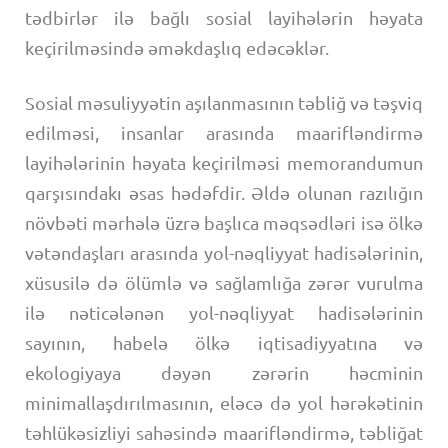
tədbirlər ilə bağlı sosial layihələrin həyata
keçirilməsində əməkdaşlıq edəcəklər.
Sosial məsuliyyətin aşılanmasının təbliğ və təşviq
edilməsi, insanlar arasında maarifləndirmə
layihələrinin həyata keçirilməsi memorandumun
qarşısındakı əsas hədəfdir. Əldə olunan razılığın
növbəti mərhələ üzrə başlıca məqsədləri isə ölkə
vətəndaşları arasında yol-nəqliyyat hadisələrinin,
xüsusilə də ölümlə və sağlamlığa zərər vurulma
ilə nəticələnən yol-nəqliyyat hadisələrinin
sayının, habelə ölkə iqtisadiyyatına və
ekologiyaya dəyən zərərin həcminin
minimallaşdırılmasının, eləcə də yol hərəkətinin
təhlükəsizliyi sahəsində maarifləndirmə, təbliğat