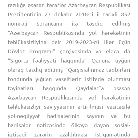
razılığa əsasən tərəflər Azərbaycan Respublikası
Prezidentinin 27 dekabr 2018-ci il tarixli 852
nömrəli Sərəncamı ilə təsdiq edilmiş
“Azərbaycan Respublikasında yol hərəkətinin
təhlükəsizliyinə dair 2019-2023-cü illər üçün
Dövlət Proqramı” çərçivəsində və eləcə də
“Sığorta fəaliyyəti haqqında” Qanuna uyğun
olaraq təsdiq edilmiş “Qarşısıalınmaz tədbirləri
fondunda yığılan vəsaitlərin istifadə olunması
təyinatları haqqında Qaydalar”a əsasən
Azərbaycan Respublikasında yol hərəkətinin
təhlükəsizliyi səviyyəsinin artırılması vasitəsilə
yol-nəqliyyat hadisələrinin sayının və bu
hadisələr nəticəsində ölkəyə dəyən sosial-
iqtisadi zərərin azaldılması istiqamətində