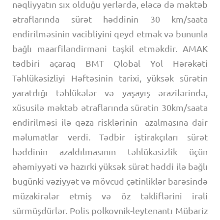
nəqliyyatın sıx olduğu yerlərdə, eləcə də məktəb
ətraflarında sürət həddinin 30 km/saata
endirilməsinin vacibliyini qeyd etmək və bununla
bağlı maarfiləndirməni təşkil etməkdir. AMAK
tədbiri açaraq BMT Qlobal Yol Hərəkəti
Təhlükəsizliyi Həftəsinin tarixi, yüksək sürətin
yaratdığı təhlükələr və yaşayış ərazilərində,
xüsusilə məktəb ətraflarında sürətin 30km/saata
endirilməsi ilə qəza risklərinin azalmasına dair
məlumatlar verdi. Tədbir iştirakçıları sürət
həddinin azaldılmasının təhlükəsizlik üçün
əhəmiyyəti və hazırki yüksək sürət həddi ilə bağlı
bugünki vəziyyət və mövcud çətinliklər barəsində
müzakirələr etmiş və öz təkliflərini irəli
sürmüşdürlər. Polis polkovnik-leytenantı Mübariz