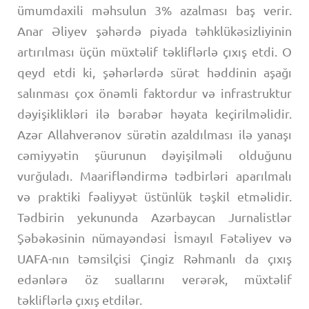
ümumdaxili məhsulun 3% azalması baş verir.
Anar Əliyev şəhərdə piyada təhklükəsizliyinin
artırılması üçün müxtəlif təkliflərlə çıxış etdi. O
qeyd etdi ki, şəhərlərdə sürət həddinin aşağı
salınması çox önəmli faktordur və infrastruktur
dəyişiklikləri ilə bərabər həyata keçirilməlidir.
Azər Allahverənov sürətin azaldılması ilə yanaşı
cəmiyyətin şüurunun dəyişilməli olduğunu
vurğuladı. Maarifləndirmə tədbirləri aparılmalı
və praktiki fəaliyyət üstünlük təşkil etməlidir.
Tədbirin yekununda Azərbaycan Jurnalistlər
Şəbəkəsinin nümayəndəsi İsmayıl Fətəliyev və
UAFA-nın təmsilçisi Çingiz Rəhmanlı da çıxış
edənlərə öz suallarını verərək, müxtəlif
təkliflərlə çıxış etdilər.