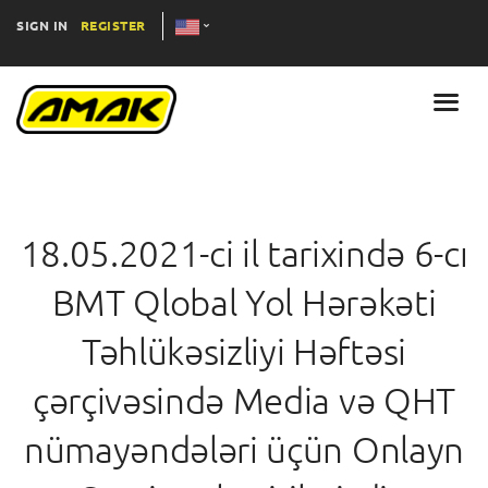
SIGN IN
REGISTER
18.05.2021-ci il tarixində 6-cı
BMT Qlobal Yol Hərəkəti
Təhlükəsizliyi Həftəsi
çərçivəsində Media və QHT
nümayəndələri üçün Onlayn