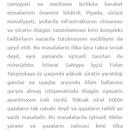
cəmiyyəti və medianın birlikdə hərəkət
etmələrinin önəmini bildirdi. Piyada, sürücü
məsuliyyəti, yollarda infrastrukturun olmaması
və sürətin düzgün tənzinlənməsi kimi kompleks
tədbirlərin nəzərdə tutulmasının vacibliyini də
qeyd etdi. Bu məsələlərin ölkə üzrə təkcə sosial
deyil, eyni zamanda iqtisadi təsirləri də
mövcüddur. İctimai Səhiyyə İşçisi Fidan
Talışinskaya öz çıxışında yüksək sürətin yaratdığı
gənclər və uşaqlar arasında ölüm hallarının
qarşını almaq istiqamətində düzgün siyasətin
aparılmasını irəli sürdü. Yüksək sürət bütün
qəzaların tək səbəbi deyil və qəzaların təhlili ən
vacib məsələdir. Bu məsələlərdə iqtisadi itkilər
yaranır və qəzaların nəticəsi kimi ölkə