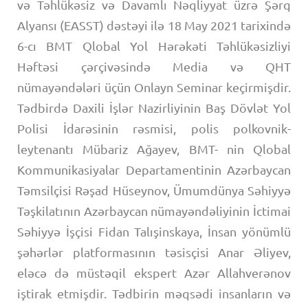
və Təhlükəsiz və Davamlı Nəqliyyat üzrə Şərq
Alyansı (EASST) dəstəyi ilə 18 May 2021 tarixində
6-cı BMT Qlobal Yol Hərəkəti Təhlükəsizliyi
Həftəsi çərçivəsində Media və QHT
nümayəndələri üçün Onlayn Seminar keçirmişdir.
Tədbirdə Daxili İşlər Nazirliyinin Baş Dövlət Yol
Polisi İdarəsinin rəsmisi, polis polkovnik-
leytenantı Mübariz Ağayev, BMT- nin Qlobal
Kommunikasiyalar Departamentinin Azərbaycan
Təmsilçisi Rəşad Hüseynov, Ümumdünya Səhiyyə
Təşkilatının Azərbaycan nümayəndəliyinin İctimai
Səhiyyə İşçisi Fidan Talışinskaya, İnsan yönümlü
şəhərlər platformasının təsisçisi Anar Əliyev,
eləcə də müstəqil ekspert Azər Allahverənov
iştirak etmişdir. Tədbirin məqsədi insanların və