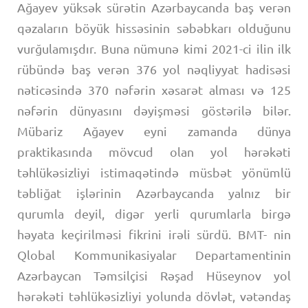
Ağayev yüksək sürətin Azərbaycanda baş verən
qəzaların böyük hissəsinin səbəbkarı olduğunu
vurğulamışdır. Buna nümunə kimi 2021-ci ilin ilk
rübündə baş verən 376 yol nəqliyyat hadisəsi
nəticəsində 370 nəfərin xəsarət alması və 125
nəfərin dünyasını dəyişməsi göstərilə bilər.
Mübariz Ağayev eyni zamanda dünya
praktikasında mövcud olan yol hərəkəti
təhlükəsizliyi istimaqətində müsbət yönümlü
təbliğat işlərinin Azərbaycanda yalnız bir
qurumla deyil, digər yerli qurumlarla birgə
həyata keçirilməsi fikrini irəli sürdü. BMT- nin
Qlobal Kommunikasiyalar Departamentinin
Azərbaycan Təmsilçisi Rəşad Hüseynov yol
hərəkəti təhlükəsizliyi yolunda dövlət, vətəndaş