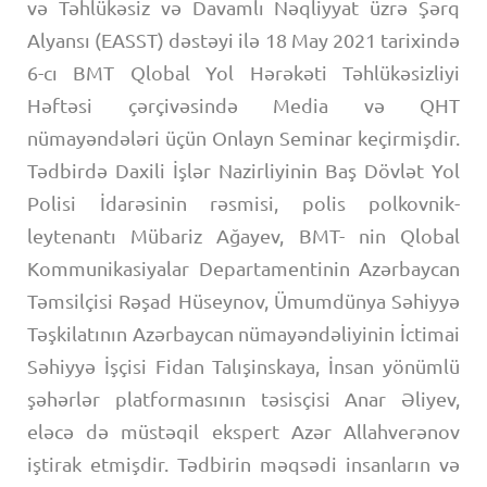
və Təhlükəsiz və Davamlı Nəqliyyat üzrə Şərq
Alyansı (EASST) dəstəyi ilə 18 May 2021 tarixində
6-cı BMT Qlobal Yol Hərəkəti Təhlükəsizliyi
Həftəsi çərçivəsində Media və QHT
nümayəndələri üçün Onlayn Seminar keçirmişdir.
Tədbirdə Daxili İşlər Nazirliyinin Baş Dövlət Yol
Polisi İdarəsinin rəsmisi, polis polkovnik-
leytenantı Mübariz Ağayev, BMT- nin Qlobal
Kommunikasiyalar Departamentinin Azərbaycan
Təmsilçisi Rəşad Hüseynov, Ümumdünya Səhiyyə
Təşkilatının Azərbaycan nümayəndəliyinin İctimai
Səhiyyə İşçisi Fidan Talışinskaya, İnsan yönümlü
şəhərlər platformasının təsisçisi Anar Əliyev,
eləcə də müstəqil ekspert Azər Allahverənov
iştirak etmişdir. Tədbirin məqsədi insanların və