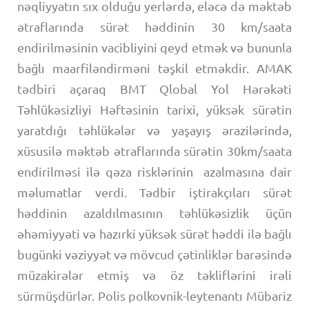
nəqliyyatın sıx olduğu yerlərdə, eləcə də məktəb
ətraflarında sürət həddinin 30 km/saata
endirilməsinin vacibliyini qeyd etmək və bununla
bağlı maarfiləndirməni təşkil etməkdir. AMAK
tədbiri açaraq BMT Qlobal Yol Hərəkəti
Təhlükəsizliyi Həftəsinin tarixi, yüksək sürətin
yaratdığı təhlükələr və yaşayış ərazilərində,
xüsusilə məktəb ətraflarında sürətin 30km/saata
endirilməsi ilə qəza risklərinin azalmasına dair
məlumatlar verdi. Tədbir iştirakçıları sürət
həddinin azaldılmasının təhlükəsizlik üçün
əhəmiyyəti və hazırki yüksək sürət həddi ilə bağlı
bugünki vəziyyət və mövcud çətinliklər barəsində
müzakirələr etmiş və öz təkliflərini irəli
sürmüşdürlər. Polis polkovnik-leytenantı Mübariz