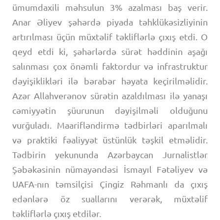
ümumdaxili məhsulun 3% azalması baş verir.
Anar Əliyev şəhərdə piyada təhklükəsizliyinin
artırılması üçün müxtəlif təkliflərlə çıxış etdi. O
qeyd etdi ki, şəhərlərdə sürət həddinin aşağı
salınması çox önəmli faktordur və infrastruktur
dəyişiklikləri ilə bərabər həyata keçirilməlidir.
Azər Allahverənov sürətin azaldılması ilə yanaşı
cəmiyyətin şüurunun dəyişilməli olduğunu
vurğuladı. Maarifləndirmə tədbirləri aparılmalı
və praktiki fəaliyyət üstünlük təşkil etməlidir.
Tədbirin yekununda Azərbaycan Jurnalistlər
Şəbəkəsinin nümayəndəsi İsmayıl Fətəliyev və
UAFA-nın təmsilçisi Çingiz Rəhmanlı da çıxış
edənlərə öz suallarını verərək, müxtəlif
təkliflərlə çıxış etdilər.