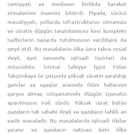
cəmiyyəti və medianın birlikdə hərəkət
etmələrinin önəmini bildirdi. Piyada, sürücü
məsuliyyəti, yollarda infrastrukturun olmaması
və sürətin düzgün tənzinlənməsi kimi kompleks
tədbirlərin nəzərdə tutulmasının vacibliyini də
qeyd etdi. Bu məsələlərin ölkə üzrə təkcə sosial
deyil, eyni zamanda iqtisadi təsirləri də
mövcüddur. İctimai Səhiyyə İşçisi Fidan
Talışinskaya öz çıxışında yüksək sürətin yaratdığı
gənclər və uşaqlar arasında ölüm hallarının
qarşını almaq istiqamətində düzgün siyasətin
aparılmasını irəli sürdü. Yüksək sürət bütün
qəzaların tək səbəbi deyil və qəzaların təhlili ən
vacib məsələdir. Bu məsələlərdə iqtisadi itkilər
yaranır və qəzaların nəticəsi kimi ölkə