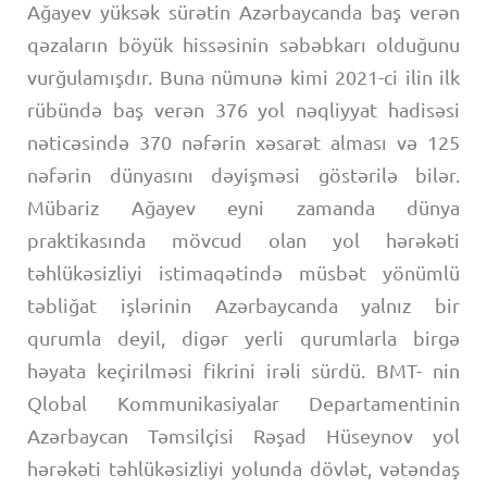
Ağayev yüksək sürətin Azərbaycanda baş verən
qəzaların böyük hissəsinin səbəbkarı olduğunu
vurğulamışdır. Buna nümunə kimi 2021-ci ilin ilk
rübündə baş verən 376 yol nəqliyyat hadisəsi
nəticəsində 370 nəfərin xəsarət alması və 125
nəfərin dünyasını dəyişməsi göstərilə bilər.
Mübariz Ağayev eyni zamanda dünya
praktikasında mövcud olan yol hərəkəti
təhlükəsizliyi istimaqətində müsbət yönümlü
təbliğat işlərinin Azərbaycanda yalnız bir
qurumla deyil, digər yerli qurumlarla birgə
həyata keçirilməsi fikrini irəli sürdü. BMT- nin
Qlobal Kommunikasiyalar Departamentinin
Azərbaycan Təmsilçisi Rəşad Hüseynov yol
hərəkəti təhlükəsizliyi yolunda dövlət, vətəndaş