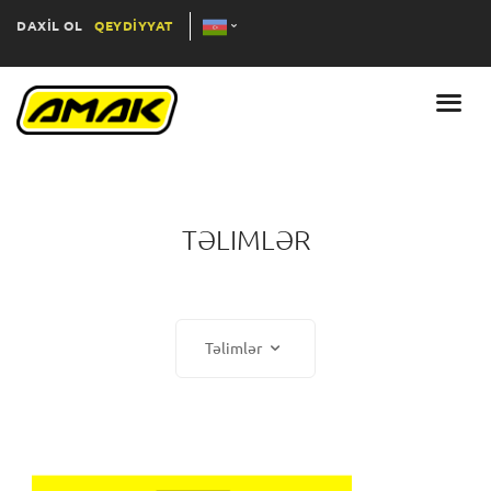
DAXİL OL
QEYDİYYAT
TƏLIMLƏR
Təlimlər