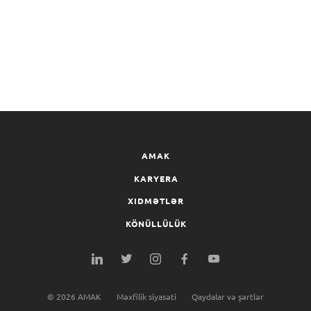
AMAK
KARYERA
XIDMƏTLƏR
KÖNÜLLÜLÜK
©
2026
AMAK
Məxfilik siyasəti
Qaydalar və şərtlər