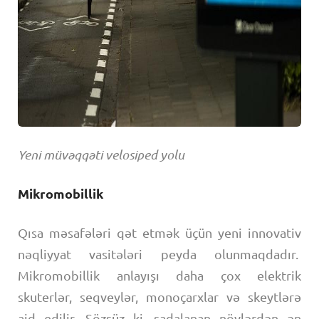
Yeni müvəqqəti velosiped yolu
Mikromobillik
Qısa məsafələri qət etmək üçün yeni innovativ
nəqliyyat vasitələri peyda olunmaqdadır.
Mikromobillik anlayışı daha çox elektrik
skuterlər, seqveylər, monoçarxlar və skeytlərə
aid edilir. Sözsüz ki, sadalanan növlərdən ən