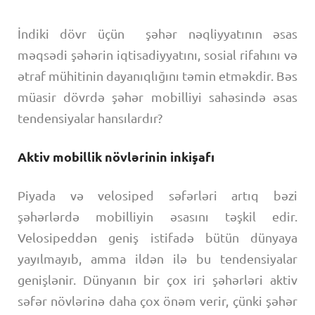
İndiki dövr üçün şəhər nəqliyyatının əsas
məqsədi şəhərin iqtisadiyyatını, sosial rifahını və
ətraf mühitinin dayanıqlığını təmin etməkdir. Bəs
müasir dövrdə şəhər mobilliyi sahəsində əsas
tendensiyalar hansılardır?
Aktiv mobillik növlərinin inkişafı
Piyada və velosiped səfərləri artıq bəzi
şəhərlərdə mobilliyin əsasını təşkil edir.
Velosipeddən geniş istifadə bütün dünyaya
yayılmayıb, amma ildən ilə bu tendensiyalar
genişlənir. Dünyanın bir çox iri şəhərləri aktiv
səfər növlərinə daha çox önəm verir, çünki şəhər