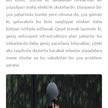
populyarı məhz elektrik skutelərdir. Dünyanın bir
çox şəhərində bunlar yeni olmasa da, çox güman
ki, gələcəkdə bu kimi nəqliyyat növləri daha
kütləvi istifadə ediləcək. Qeyd etmək lazımdır ki,
geniş velosiped infrastrukturu olan şəhərlər bu
imkanlarda daha geniş yararlana biləcəklər, çünki
əks təqdirdə skuterlə hərəkət edənlər piyadalara
mane olurlar və bu səbəbdən bir çox problem
yaranır.