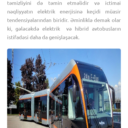
təmizliyini də təmin etməlidir və ictimai
nəqliyyatın elektrik enerjisinə keçidi müasir
tendensiyalarından biridir. Əminliklə demək olar
ki, gələcəkdə elektrik və hibrid avtobusların
istifadəsi daha da genişləşəcək.