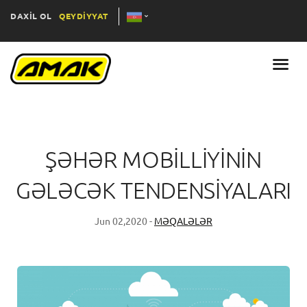
DAXİL OL
QEYDİYYAT
ŞƏHƏR MOBİLLİYİNİN
GƏLƏCƏK TENDENSİYALARI
Jun 02,2020 -
MƏQALƏLƏR