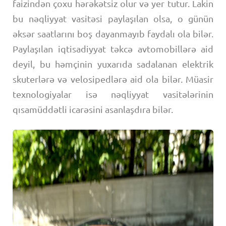
faizindən çoxu hərəkətsiz olur və yer tutur. Lakin
bu nəqliyyat vasitəsi paylaşılan olsa, o günün
əksər saatlarını boş dayanmayıb faydalı ola bilər.
Paylaşılan iqtisadiyyat təkcə avtomobillərə aid
deyil, bu həmçinin yuxarıda sadalanan elektrik
skuterlərə və velosipedlərə aid ola bilər. Müasir
texnologiyalar isə nəqliyyat vasitələrinin
qısamüddətli icarəsini asanlaşdıra bilər.