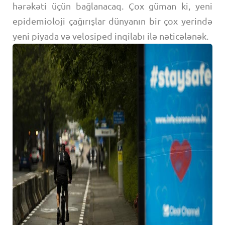
hərəkəti üçün bağlanacaq. Çox güman ki, yeni
epidemioloji çağırışlar dünyanın bir çox yerində
yeni piyada və velosiped inqilabı ilə nəticələnək.