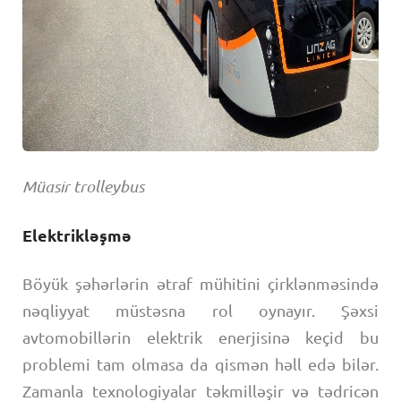
Müasir trolleybus
Elektrikləşmə
Böyük şəhərlərin ətraf mühitini çirklənməsində
nəqliyyat müstəsna rol oynayır. Şəxsi
avtomobillərin elektrik enerjisinə keçid bu
problemi tam olmasa da qismən həll edə bilər.
Zamanla texnologiyalar təkmilləşir və tədricən