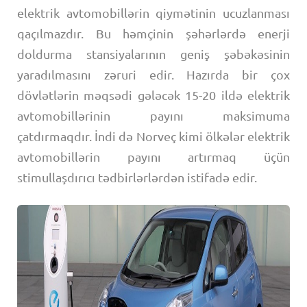
elektrik avtomobillərin qiymətinin ucuzlanması
qaçılmazdır. Bu həmçinin şəhərlərdə enerji
doldurma stansiyalarının geniş şəbəkəsinin
yaradılmasını zəruri edir. Hazırda bir çox
dövlətlərin məqsədi gələcək 15-20 ildə elektrik
avtomobillərinin payını maksimuma
çatdırmaqdır. İndi də Norveç kimi ölkələr elektrik
avtomobillərin payını artırmaq üçün
stimullaşdırıcı tədbirlərlərdən istifadə edir.