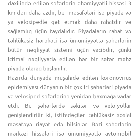
daxilində edilən səfərlərin əhəmiyyətli hissəsi 3
km-dən daha azdır, bu məsafələri isə piyada və
ya velosipedlə qət etmək daha rahatdır və
sağlamlıq üçün faydalıdır. Piyadaların rahat və
təhlükəsiz hərəkəti isə ümumiyyətlə şəhərlərin
bütün nəqliyyat sistemi üçün vacibdir, çünki
ictimai nəqliyyatla edilən hər bir səfər məhz
piyada olaraq başlanılır.
Hazırda dünyada müşahidə edilən koronovirus
epidemiyası dünyanın bir çox iri şəhərləri piyada
və velosiped səfərlərinə yenidən baxmağa vadar
etdi. Bu şəhərlərdə səkilər və velo-yollar
genişləndirilir ki, istifadəçilər təhlükəsiz sosial
məsafəyə riayət edə bilsinlər. Bəzi şəhərlərin
mərkəzi hissələri isə ümumiyyətlə avtomobil