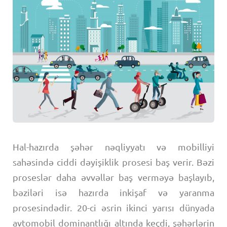
Hal-hazırda şəhər nəqliyyatı və mobilliyi
sahəsində ciddi dəyişiklik prosesi baş verir. Bəzi
proseslər daha əvvəllər baş verməyə başlayıb,
bəziləri isə hazırda inkişaf və yaranma
prosesindədir. 20-ci əsrin ikinci yarısı dünyada
avtomobil dominantlığı altında keçdi, şəhərlərin