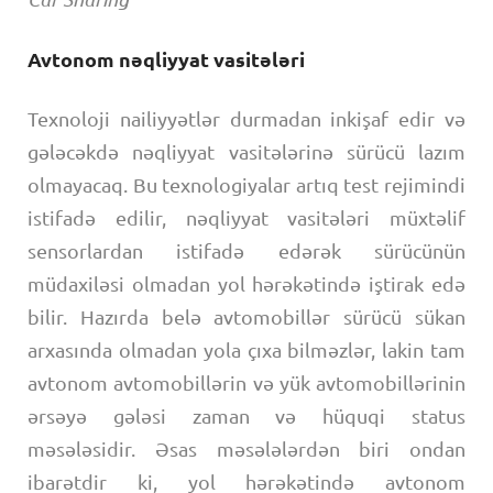
Avtonom nəqliyyat vasitələri
Texnoloji nailiyyətlər durmadan inkişaf edir və
gələcəkdə nəqliyyat vasitələrinə sürücü lazım
olmayacaq. Bu texnologiyalar artıq test rejimindi
istifadə edilir, nəqliyyat vasitələri müxtəlif
sensorlardan istifadə edərək sürücünün
müdaxiləsi olmadan yol hərəkətində iştirak edə
bilir. Hazırda belə avtomobillər sürücü sükan
arxasında olmadan yola çıxa bilməzlər, lakin tam
avtonom avtomobillərin və yük avtomobillərinin
ərsəyə gələsi zaman və hüquqi status
məsələsidir. Əsas məsələlərdən biri ondan
ibarətdir ki, yol hərəkətində avtonom