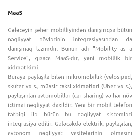
MaaS
Gələcəyin şəhər mobilliyindən danışırıqsa bütün
nəqliyyat növlərinin inteqrasiyasından da
danışmaq lazımdır. Bunun adı "Mobility as a
Service", qısaca MaaS-dır, yəni mobillik bir
xidmət kimi.
Buraya paylaşıla bilən mikromobillik (velosiped,
skuter və s., müasir taksi xidmətləri (Uber və s.),
paylaşınlan avtomobillər (car sharing) və hər növ
ictimai nəqliyyat daxildir. Yənı bir mobil telefon
tətbiqi ilə bütün bu nəqliyyat sistemləri
inteqrasiya edilir. Gələcəkdə elektrik, paylaşılan,
avtonom nəqliyyat vasitələrinin olmasını