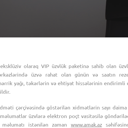
eksklüziv olaraq VIP üzvlük paketinə sahib olan üzvl
rkəzlərində üzvə rahat olan günün və saatın reze
rrik yağı, təkərlərin və ehtiyat hissələrinin endirimli q
ldir.
idməti çərçivəsində göstərilən xidmətlərin sayı daima
məlumatlar üzvlərə elektron poçt vasitəsilə göndərilə
də məlumatı istənilən zaman
www.amak.az
səhifəsin