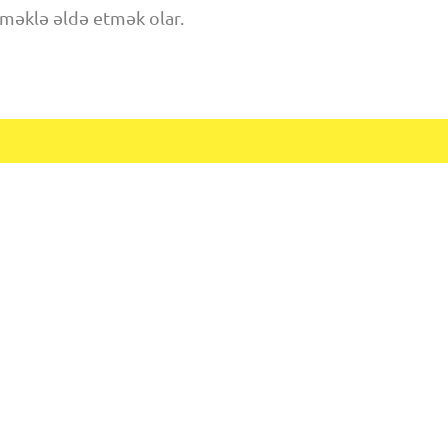
məklə əldə etmək olar.
Kluba üzv ol
ÜLÜK