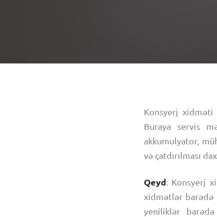
Konsyerj xidməti 
Buraya servis mə
akkumulyator, mühə
və çatdırılması daxi
Qeyd
: Konsyerj x
xidmətlər barədə 
yeniliklər barə