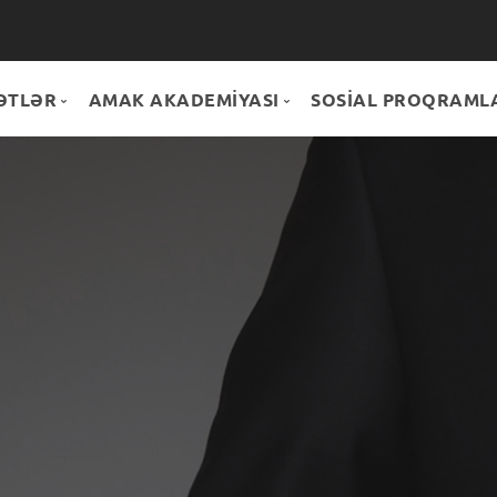
ƏTLƏR
AMAK AKADEMİYASI
SOSİAL PROQRAML
DMƏTLƏR
Hamısı
ONUS+
PARTNYORLAR
Könüllülük
MAĞAZA
Təlimlər