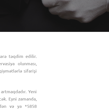
ərə təqdim edilir.
rvasiya olunması,
iymətlərlə sifarişi
 artmaqdadır. Yeni
cək. Eyni zamanda,
dən və ya *5858