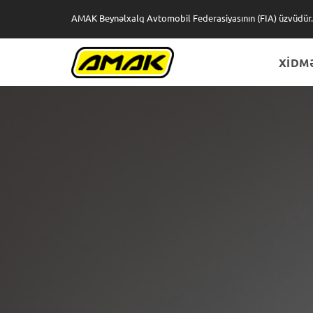
AMAK Beynəlxalq Avtomobil Federasiyasının (FIA) üzvüdür.
XİDM
Xİ
B