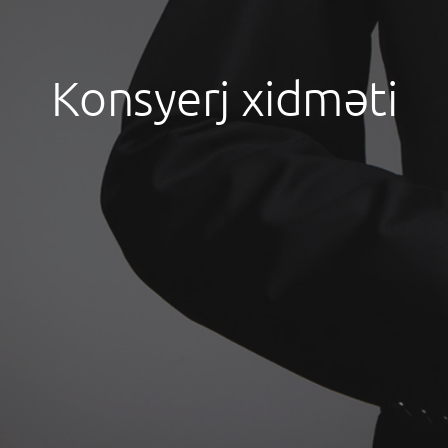
Konsyerj xidməti