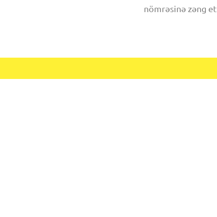
nömrəsinə zəng et
AMAK
KARYERA
XIDMƏTLƏR
KÖNÜLL
©
2026
AMAK
Məxfilik siyasəti
Qaydalar və şərtlər