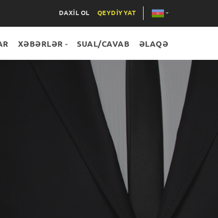
DAXİL OL
QEYDİYYAT
AR
XƏBƏRLƏR
SUAL/CAVAB
ƏLAQƏ
ENG
RUS
Hamısı
XƏBƏRLƏR
LAYİHƏLƏR
TƏDBİRLƏR
MƏQALƏLƏR