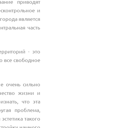
вание приводят
есконтрольное и
 города является
ентральная часть
рриторий - это
го все свободное
не очень сильно
чество жизни и
изнать, что эта
угая проблема,
 эстетика такого
астройку намного