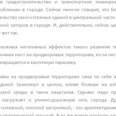
 в градостроительство и транспортное планиро
облемам в городе. Сейчас многие говорят, что б
ельство многоэтажных зданий в центральной части
ой заторов в городе. И, действительно, сейчас ц
 вот так.
можных негативных эффектов такого развития те
очных мест на придворовых территориях, из-за че
евращается в хаотичную парковку.
овка на придворовых территориях сама по себе 
одской транспорт в целом, влияя больше на ка
ской среды в таких кварталах. Однако надо пр
е нагружает и улично-дорожную сеть города. Др
гоэтажной, плотной застройкой, - это архитектурная
и человеческий масштаб. В то же время плотную з