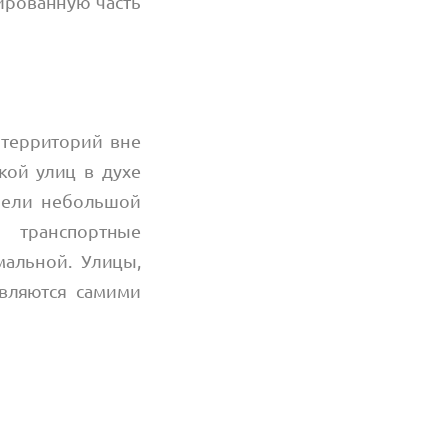
ированную часть
 территорий вне
ткой улиц в духе
имели небольшой
 транспортные
мальной. Улицы,
вляются самими
.