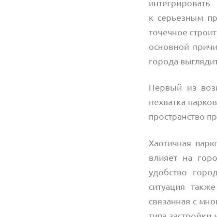
интегрировать
к серьезным пр
точечное строит
основной причин
города выглядит
Первый из воз
нехватка парков
пространство пр
Хаотичная парк
влияет на гор
удобство город
ситуация такж
связанная с мно
типа застройки 