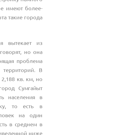
ре имеют более-
та такие города
я вытекает из
говорят, но она
тоящая проблема
 территорий. В
2,188 кв. км, но
город Сумгайыт
ть населения в
ку, то есть в
еловек на один
сть в среднем в
приведенной ниже