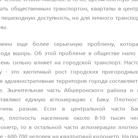
ать общественным транспортом, кварталы в цент
пешеходную доступность, но для личного транспор
ны.
еем еще более серьезную проблему, котора
рода вширь. Об этой проблеме в обществе мало 
чень сильно влияет на городской транспорт. Нас
ку - это хаотичный рост городских пригородных
 административная территория города составляет 
е. Значительная часть Абшеронского района и 
ставляют единую агломерацию с Баку. Плотнос
очень разная. Если в центральной части Ба
е, плотность населения около 8-10 тысяч ч
ометр, то в остальной части агломерации плотно
е - 600-700 человек на квадратный километр. На 