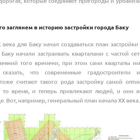
х дорогах, которые соединяют пригороды и урбаниз
о заглянем в историю застройки города Баку
X века для Баку начал создаваться план застройки
 Баку начали застраивать кварталами с частой се
веяний того времени, при этом сами кварталы 
 сказать, что современные градостроители и
оже считают такого рода застройку самой опти
 то время, и теперь привлекают людей, и они я
. Вот, например, генеральный план начала XX века