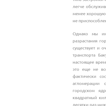
легче обслужив
менее хорошую 
не приспособле
Однако мы им
разрастания го
существует и о
транспорта Ба
настоящее время
это еще не вс
фактически со
агломерации 
городском ядр
квадратный кил
десятки раз ниж