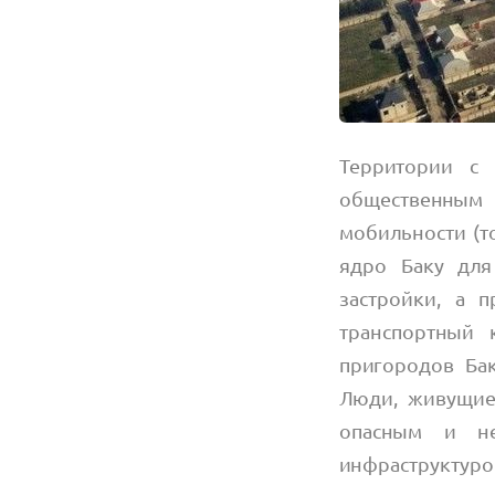
Территории с 
общественным
мобильности (то
ядро Баку для
застройки, а 
транспортный 
пригородов Ба
Люди, живущие
опасным и не
инфраструктур