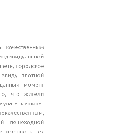
ь качественным
ндивидуальной
наете, городское
 ввиду плотной
 данный момент
го, что жители
купать машины.
екачественным,
ой пешеходной
и именно в тех